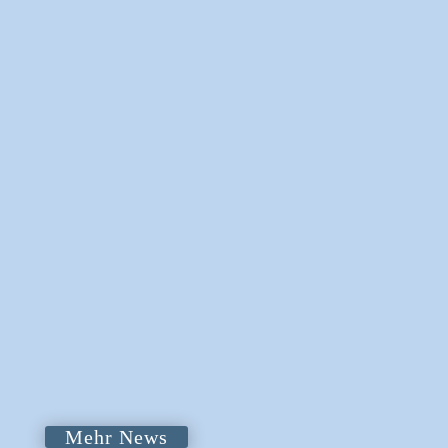
JUGENDTREFF MARSBERG:
SOMMERFERIENPROGRAMM
2026
MEHR LESEN
JUGENDTREFF ESLOHE – ­
VORÜBERGEHENDE
SCHLIESSUNG
MEHR LESEN
« ÄLTERE EINTRÄGE
Mehr News