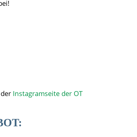
bei!
 der
Instagramseite der OT
BOT: