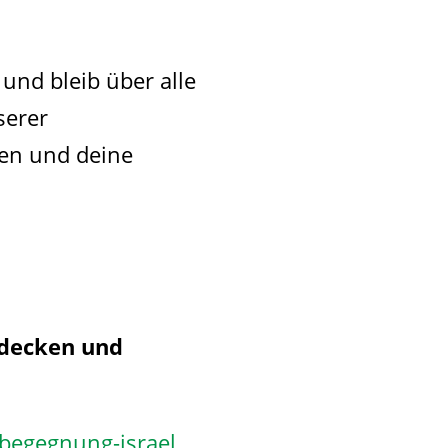
und bleib über alle
serer
len und deine
tdecken und
dbegegnung-israel