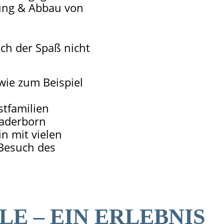
ung & Abbau von
ch der Spaß nicht
wie zum Beispiel
stfamilien
aderborn
in mit vielen
 Besuch des
LE – EIN ERLEBNIS